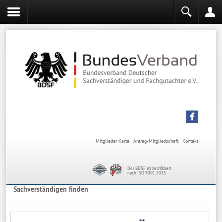
Login
Mitgliederbereich
Angemeldet bleiben
Anmelden
Mitglieder Karte
Antrag-Mitgliedschaft
Kontakt
Der BDSF ist zertifiziert
nach ISO 9001:2015
Sachverständigen finden