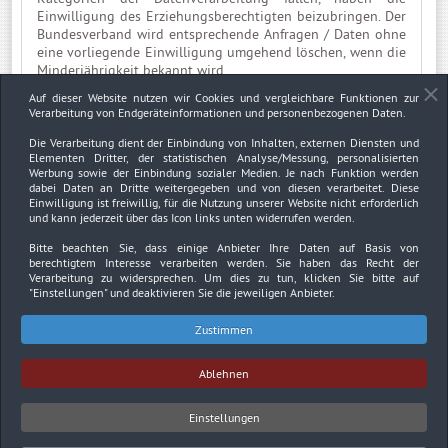
Einwilligung des Erziehungsberechtigten beizubringen. Der
Bundesverband wird entsprechende Anfragen / Daten ohne
eine vorliegende Einwilligung umgehend löschen, wenn die
Minderjährigkeit bekannt wird.
Auf dieser Website nutzen wir Cookies und vergleichbare Funktionen zur
Verarbeitung von Endgeräteinformationen und personenbezogenen Daten.
9. AKTUALISIERUNGEN DER
DATENSCHUTZRICHTLINIEN
Die Verarbeitung dient der Einbindung von Inhalten, externen Diensten und
Elementen Dritter, der statistischen Analyse/Messung, personalisierten
Wir werden unsere Richtlinie von Zeit zu Zeit aktualisieren,
Werbung sowie der Einbindung sozialer Medien. Je nach Funktion werden
dabei Daten an Dritte weitergegeben und von diesen verarbeitet. Diese
um Veränderungen in der Technologie, der Gesetzgebung
Einwilligung ist freiwillig, für die Nutzung unserer Website nicht erforderlich
oder anderweitigen Gegebenheiten Rechnung zu tragen.
und kann jederzeit über das Icon links unten widerrufen werden.
Derartige Änderungen werden jeweils wirksam, sobald wir
die überarbeitete Richtlinie auf unserer Homepage
Bitte beachten Sie, dass einige Anbieter Ihre Daten auf Basis von
veröffentlichen. Wir empfehlen Ihnen, die Angabe "Gültig ab"
berechtigtem Interesse verarbeiten werden. Sie haben das Recht der
Verarbeitung zu widersprechen. Um dies zu tun, klicken Sie bitte auf
oben regelmäßig zu überprüfen, um sich über das Datum
"Einstellungen"
und deaktivieren Sie die jeweiligen Anbieter.
der letzten Überarbeitung zu informieren.
Zustimmen
Impressum
Datenschutzerklärung
Urheberrechtsnachweise
Ablehnen
Copyright © 2026. Bundesverband Deutscher
Sachverständiger und Fachgutachter BDSF e.V..
Einstellungen