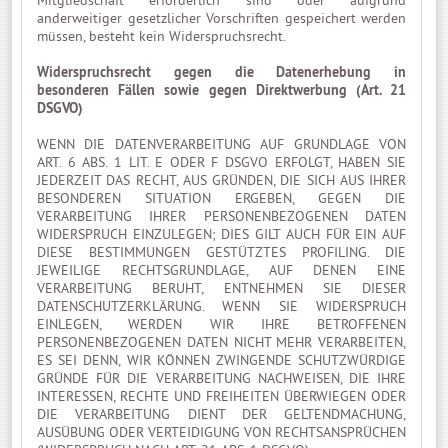
Mitgliedschaft erforderlich sind oder aufgrund
anderweitiger gesetzlicher Vorschriften gespeichert werden
müssen, besteht kein Widerspruchsrecht.
Widerspruchsrecht gegen die Datenerhebung in
besonderen Fällen sowie gegen Direktwerbung (Art. 21
DSGVO)
WENN DIE DATENVERARBEITUNG AUF GRUNDLAGE VON
ART. 6 ABS. 1 LIT. E ODER F DSGVO ERFOLGT, HABEN SIE
JEDERZEIT DAS RECHT, AUS GRÜNDEN, DIE SICH AUS IHRER
BESONDEREN SITUATION ERGEBEN, GEGEN DIE
VERARBEITUNG IHRER PERSONENBEZOGENEN DATEN
WIDERSPRUCH EINZULEGEN; DIES GILT AUCH FÜR EIN AUF
DIESE BESTIMMUNGEN GESTÜTZTES PROFILING. DIE
JEWEILIGE RECHTSGRUNDLAGE, AUF DENEN EINE
VERARBEITUNG BERUHT, ENTNEHMEN SIE DIESER
DATENSCHUTZERKLÄRUNG. WENN SIE WIDERSPRUCH
EINLEGEN, WERDEN WIR IHRE BETROFFENEN
PERSONENBEZOGENEN DATEN NICHT MEHR VERARBEITEN,
ES SEI DENN, WIR KÖNNEN ZWINGENDE SCHUTZWÜRDIGE
GRÜNDE FÜR DIE VERARBEITUNG NACHWEISEN, DIE IHRE
INTERESSEN, RECHTE UND FREIHEITEN ÜBERWIEGEN ODER
DIE VERARBEITUNG DIENT DER GELTENDMACHUNG,
AUSÜBUNG ODER VERTEIDIGUNG VON RECHTSANSPRÜCHEN