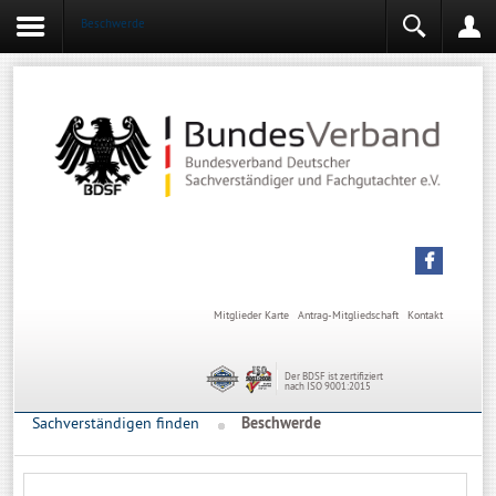
Beschwerde
Login
Mitgliederbereich
Angemeldet bleiben
Anmelden
Mitglieder Karte
Antrag-Mitgliedschaft
Kontakt
Der BDSF ist zertifiziert
nach ISO 9001:2015
Sachverständigen finden
Beschwerde