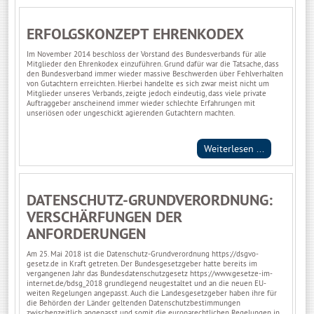
ERFOLGSKONZEPT EHRENKODEX
Im November 2014 beschloss der Vorstand des Bundesverbands für alle
Mitglieder den Ehrenkodex einzuführen. Grund dafür war die Tatsache, dass
den Bundesverband immer wieder massive Beschwerden über Fehlverhalten
von Gutachtern erreichten. Hierbei handelte es sich zwar meist nicht um
Mitglieder unseres Verbands, zeigte jedoch eindeutig, dass viele private
Auftraggeber anscheinend immer wieder schlechte Erfahrungen mit
unseriösen oder ungeschickt agierenden Gutachtern machten.
Weiterlesen ...
DATENSCHUTZ-GRUNDVERORDNUNG:
VERSCHÄRFUNGEN DER
ANFORDERUNGEN
Am 25. Mai 2018 ist die Datenschutz-Grundverordnung
https://dsgvo-
gesetz.de
in Kraft getreten. Der Bundesgesetzgeber hatte bereits im
vergangenen Jahr das Bundesdatenschutzgesetz
https://www.gesetze-im-
internet.de/bdsg_2018
grundlegend neugestaltet und an die neuen EU-
weiten Regelungen angepasst. Auch die Landesgesetzgeber haben ihre für
die Behörden der Länder geltenden Datenschutzbestimmungen
zwischenzeitlich angepasst und somit die europarechtlichen Regelungen in