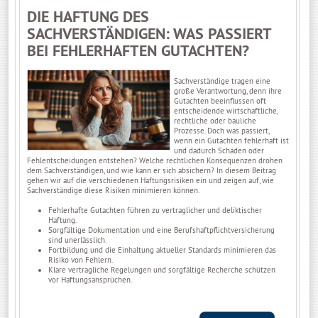
DIE HAFTUNG DES
SACHVERSTÄNDIGEN: WAS PASSIERT
BEI FEHLERHAFTEN GUTACHTEN?
Sachverständige tragen eine
große Verantwortung, denn ihre
Gutachten beeinflussen oft
entscheidende wirtschaftliche,
rechtliche oder bauliche
Prozesse. Doch was passiert,
wenn ein Gutachten fehlerhaft ist
und dadurch Schäden oder
Fehlentscheidungen entstehen? Welche rechtlichen Konsequenzen drohen
dem Sachverständigen, und wie kann er sich absichern? In diesem Beitrag
gehen wir auf die verschiedenen Haftungsrisiken ein und zeigen auf, wie
Sachverständige diese Risiken minimieren können.
Fehlerhafte Gutachten führen zu vertraglicher und deliktischer
Haftung.
Sorgfältige Dokumentation und eine Berufshaftpflichtversicherung
sind unerlässlich.
Fortbildung und die Einhaltung aktueller Standards minimieren das
Risiko von Fehlern.
Klare vertragliche Regelungen und sorgfältige Recherche schützen
vor Haftungsansprüchen.