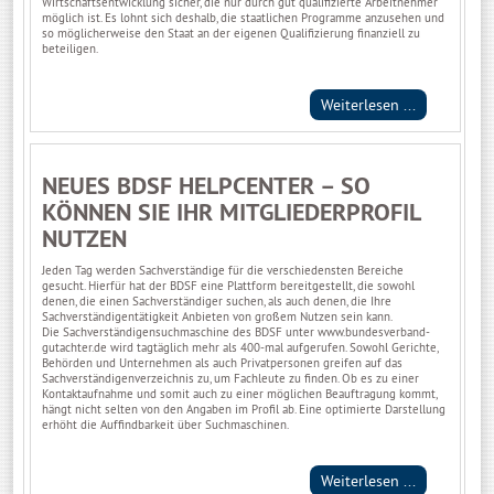
Wirtschaftsentwicklung sicher, die nur durch gut qualifizierte Arbeitnehmer
möglich ist. Es lohnt sich deshalb, die staatlichen Programme anzusehen und
so möglicherweise den Staat an der eigenen Qualifizierung finanziell zu
beteiligen.
Weiterlesen ...
NEUES BDSF HELPCENTER – SO
KÖNNEN SIE IHR MITGLIEDERPROFIL
NUTZEN
Jeden Tag werden Sachverständige für die verschiedensten Bereiche
gesucht. Hierfür hat der BDSF eine Plattform bereitgestellt, die sowohl
denen, die einen Sachverständiger suchen, als auch denen, die Ihre
Sachverständigentätigkeit Anbieten von großem Nutzen sein kann.
Die Sachverständigensuchmaschine des BDSF unter
www.bundesverband-
gutachter.de
wird tagtäglich mehr als 400-mal aufgerufen. Sowohl Gerichte,
Behörden und Unternehmen als auch Privatpersonen greifen auf das
Sachverständigenverzeichnis zu, um Fachleute zu finden. Ob es zu einer
Kontaktaufnahme und somit auch zu einer möglichen Beauftragung kommt,
hängt nicht selten von den Angaben im Profil ab. Eine optimierte Darstellung
erhöht die Auffindbarkeit über Suchmaschinen.
Weiterlesen ...