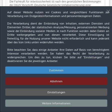
Die Fachkraft für Arbeitssicherheit ist nach den gesetzlichen Bestimmungen
der DGUV Vorschrift (Deutsche Gesetzliche Unfallversicherung) eine
fachkundige Person, die den Arbeitgeber beim Arbeitsschutz und der
Unfallverhütung unterstützt. Fachkräfte für Arbeitssicherheit verfügen über
Auf dieser Website nutzen wir Cookies und vergleichbare Funktionen zur
eine spezielle Ausbildung, die es ihnen möglich macht, Unfallgefahren am
Verarbeitung von Endgeräteinformationen und personenbezogenen Daten.
Arbeitsplatz wahrzunehmen und Unfallverhütungsmaßnahmen
vorzuschlagen.
Die Verarbeitung dient der Einbindung von Inhalten, externen Diensten und
Elementen Dritter, der statistischen Analyse/Messung, personalisierten Werbung
sowie der Einbindung sozialer Medien. Je nach Funktion werden dabei Daten an
Dritte weitergegeben und von diesen verarbeitet. Diese Einwilligung ist
Weiterlesen ...
freiwillig, für die Nutzung unserer Website nicht erforderlich und kann jederzeit
über das Icon links unten widerrufen werden.
Bitte beachten Sie, dass einige Anbieter Ihre Daten auf Basis von berechtigtem
FEHLERHAFTE MESSUNG VON
Interesse verarbeiten werden. Sie haben das Recht der Verarbeitung zu
widersprechen. Um dies zu tun, klicken Sie bitte auf
"Einstellungen"
und
VERKEHRSSÜNDERN
deaktivieren Sie die jeweiligen Anbieter.
In Deutschland werden verschiedene Messgeräte eingesetzt, um
Zustimmen
Geschwindigkeitssünder zu überführen und empfindlichen Bußen und
Fahrverbote auszusprechen.
Am 29.07.2016 kam es nun zu einem ersten Verhandlungstermin beim
Amtsgericht Mettmann in einem Verfahren, wo geklärt werden soll, ob das
Ablehnen
eingesetzte Messgerät überhaupt in der Lage war, richtige Messungen
vorzunehmen. Mehrere unabhängige Sachverständige wurden für eine
Begutachtung herangezogen. In dem Verfahren ging es um das Messgerät
Einstellungen
Traffi-Star S350, welches in eine Baustelle der A3 bei Mettmann/Hilden
eingesetzt wurde.
Weitere Informationen
Weiterlesen ...