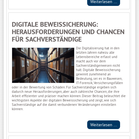
Weiterlesen ...
DIGITALE BEWEISSICHERUNG:
HERAUSFORDERUNGEN UND CHANCEN
FÜR SACHVERSTÄNDIGE
Die Digitalisierung hat in den
letzten Jahren nahezu alle
Lebensbereiche erfasst und
macht auch vor dem
Sachverständigenwesen nicht
halt. Digitale Beweissicherung
gewinnt zunehmend an
Bedeutung, sei es in Bauwesen,
IT-Forensik, Versicherungsfällen
oder in der Bewertung von Schäden. Für Sachverständige ergeben sich
dadurch neue Herausforderungen, aber auch zahlreiche Chancen, die ihre
Arbeit effizienter und präziser machen können. Dieser Beitrag beleuchtet die
wichtigsten Aspekte der digitalen Beweissicherung und zeigt, wie sich
Sachverständige auf die damit verbundenen Veränderungen einstellen
können.
Weiterlesen ...