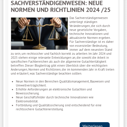
SACHVERSTÄNDIGENWESEN: NEUE
NORMEN UND RICHTLINIEN 2024 /25
Das Sachverständigenwesen
unterliegt ständigen
Veränderungen, die sich durch
neue gesetzliche Vorgaben,
technische Innovationen und
aktualisierte Normen ergeben.
Für Sachverständige ist es daher
von essenzieller Bedeutung,
immer auf dem neuesten Stand
zu sein, um rechtssicher und fachlich korrekt zu arbeiten. Im Jahr 2024 und
2025 stehen einige relevante Entwicklungen an, die sowohl die Arbeit in
spezifischen Fachbereichen als auch die allgemeine Gutachtertätigkeit
betreffen. Dieser Blogbeitrag gibt einen Überblick über die wichtigsten
Änderungen, Normen und Richtlinien, die im kommenden Jahr in Kraft treten
und erläutert, was Sachverständige beachten sollten.
Neue Normen in den Bereichen Qualitätsmanagement, Bauwesen und
Umweltverträglichkeit.
Erhöhte Anforderungen an elektronische Gutachten und
Beweissicherung.
Neue Geschäftsfelder durch technische Innovationen wie
Elektromobilität.
Fortbildung und Qualitätssicherung sind entscheidend für eine
rechtssichere Gutachtenerstellung.
Weiterlesen ...