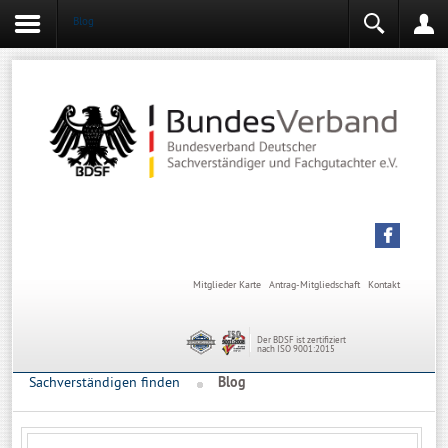
Blog
Login
Mitgliederbereich
Angemeldet bleiben
Anmelden
Mitglieder Karte
Antrag-Mitgliedschaft
Kontakt
Der BDSF ist zertifiziert
nach ISO 9001:2015
Sachverständigen finden
Blog