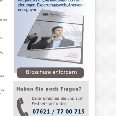
at
ge im
nt
n,
nes
 von
t