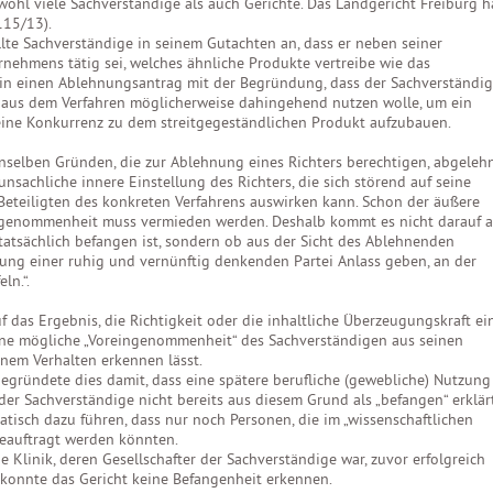
wohl viele Sachverständige als auch Gerichte. Das Landgericht Freiburg h
115/13).
llte Sachverständige in seinem Gutachten an, dass er neben seiner
rnehmens tätig sei, welches ähnliche Produkte vertreibe wie das
fhin einen Ablehnungsantrag mit der Begründung, dass der Sachverständi
se aus dem Verfahren möglicherweise dahingehend nutzen wolle, um ein
eine Konkurrenz zu dem streitgegeständlichen Produkt aufzubauen.
nselben Gründen, die zur Ablehnung eines Richters berechtigen, abgeleh
nsachliche innere Einstellung des Richters, die sich störend auf seine
 Beteiligten des konkreten Verfahrens auswirken kann. Schon der äußere
ingenommenheit muss vermieden werden. Deshalb kommt es nicht darauf a
tatsächlich befangen ist, sondern ob aus der Sicht des Ablehnenden
ung einer ruhig und vernünftig denkenden Partei Anlass geben, an der
ln.“.
 das Ergebnis, die Richtigkeit oder die inhaltliche Überzeugungskraft ei
ine mögliche „Voreingenommenheit“ des Sachverständigen aus seinen
nem Verhalten erkennen lässt.
egründete dies damit, dass eine spätere berufliche (gewebliche) Nutzung
r Sachverständige nicht bereits aus diesem Grund als „befangen“ erklär
tisch dazu führen, dass nur noch Personen, die im „wissenschaftlichen
beauftragt werden könnten.
e Klinik, deren Gesellschafter der Sachverständige war, zuvor erfolgreich
 konnte das Gericht keine Befangenheit erkennen.