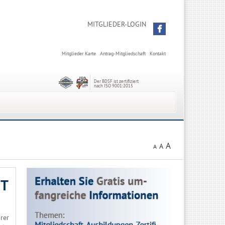
MITGLIEDER-LOGIN
Mitglieder Karte
Antrag-Mitgliedschaft
Kontakt
Der BDSF ist zertifiziert
nach ISO 9001:2015
A
A
A
HT
rer