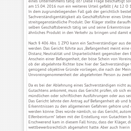
eines Unternehmens tätig ist? Diese Frage beschäftigt so
am 15.04. 2016 nun ein weiteres Urteil gefällt ( Az 12 O 
In dem zugrundeliegenden Fall gab der gerichtlich beste
Sachverständigentätigkeit als Geschäftsführer eines Unte
streitgegenständliche Produkt. Der Kläger stellte darau
selben Geschäftsbereich tätig sei und seine Erkenntnis
ähnliches Produkt in den Verkehr zu bringen und damit 
Nach § 406 Abs. 1 ZPO kann ein Sachverständiger aus de
werden. Das Gericht führte aus „Befangenheit meint eine u
Distanz, Neutralität und Unparteilichkeit gegenüber den
Anschein einer Befangenheit, der böse Schein von Vore
ob der abgelehnte Richter bzw. hier der Sachverständige 
genügend objektive Gründe vorliegen, die nach der Mein
Unvoreingenommenheit der abgelehnten Person zu zweife
Da es bei der Ablehnung eines Sachverständigen nicht auf
Gutachtens ankommt, muss das Gericht prüfen, ob sich e
mündlichen oder schriftlichen Ausführungen oder aus sei
Das Gericht lehnte den Antrag auf Befangenheit ab und b
Erkenntnissen zu den allgemeinen Gefahren gehöre und de
werden könne. Dies würde nämlich, so das Gericht, automa
Elfenbeinturm“ leben mit der Erstellung von Gutachten 
Erschwerend kam in diesem Fall hinzu, dass der Kläger, di
wettbewerbsrechtlich abgemahnt hatte. Aber auch hierin