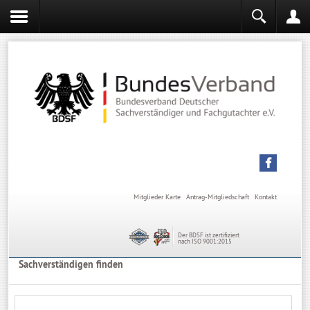
Login
Mitgliederbereich
Angemeldet bleiben
Anmelden
Mitglieder Karte
Antrag-Mitgliedschaft
Kontakt
Der BDSF ist zertifiziert
nach ISO 9001:2015
Sachverständigen finden