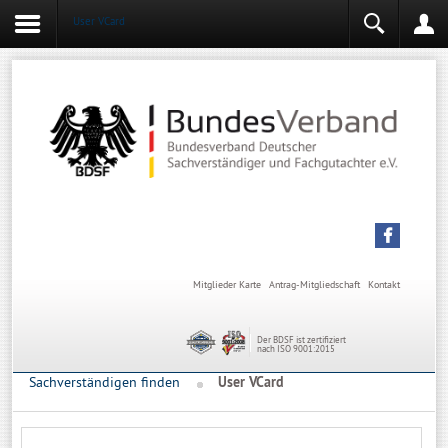
User VCard
Login
Mitgliederbereich
Angemeldet bleiben
Anmelden
Mitglieder Karte
Antrag-Mitgliedschaft
Kontakt
Der BDSF ist zertifiziert
nach ISO 9001:2015
Sachverständigen finden
User VCard