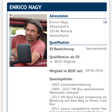
ENRICO NAGY
Adressdaten
Enrico Nagy
B
Altkarlshof 6
18146 Rostock
Deutschland
Qualifikation
Sachverständiger
SV-Bezeichnung:
Qualifikation als SV:
BDSF-Mitglied
09.06.2016
Mitglied im BDSF seit:
Spezialgebiete:
- 2003 Gewerbeanmeldung
- 2009 - 2015 VW Bus spezialisierte
Werkstatt/ verkauft
- 2013 VW BusChecker,
kostenlose onlin
Beratung auf dem Weg zu Ihrem Traum 
Bus
- 2015
classic competence center Ferdin