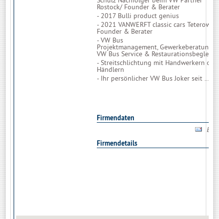
Schulz Nachfolger
beim VW Partner
Rostock/ Founder & Berater
- 2017 Bulli product genius
- 2021
VANWERFT
classic cars Teterow/
Founder & Berater
-
VW Bus
Projektmanagement
, Gewerkeberatung f
VW Bus Service & Restaurationsbegleitu
- Streitschlichtung mit Handwerkern ode
Händlern
-
Ihr persönlicher VW Bus Joker seit …
Firmendaten
Bitt
Firmendetails