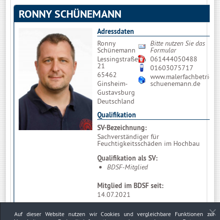
RONNY SCHÜNEMANN
Adressdaten
Ronny
Bitte nutzen Sie das
Schünemann
Formular
Lessingstraße
061444050488
21
01603075717
65462
www.malerfachbetrieb-
Ginsheim-
schuenemann.de
Gustavsburg
Deutschland
Qualifikation
SV-Bezeichnung:
Sachverständiger für
Feuchtigkeitsschäden im Hochbau
Qualifikation als SV:
BDSF-Mitglied
Mitglied im BDSF seit:
14.07.2021
Auf dieser Website nutzen wir Cookies und vergleichbare Funktionen zur
Firmendaten