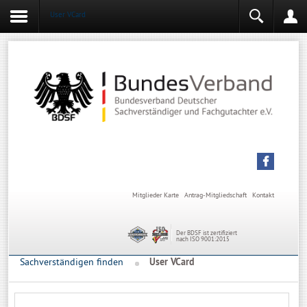
User VCard
Login
Mitgliederbereich
Angemeldet bleiben
Anmelden
Mitglieder Karte
Antrag-Mitgliedschaft
Kontakt
Der BDSF ist zertifiziert
nach ISO 9001:2015
Sachverständigen finden
User VCard