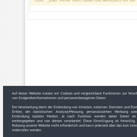
JUser: :_load: Fehler beim Laden des Benutzers mit der
Auf dieser Website nutzen wir Cookies und vergleichbare Funktionen zur Verar
von Endgeräteinformationen und personenbezogenen Daten.
Die Verarbeitung dient der Einbindung von Inhalten, externen Diensten und El
Impressum
Dritter, der statistischen Analyse/Messung, personalisierten Werbung so
Datenschutzerklärung
Urheberrechtsnachweise
Einbindung sozialer Medien. Je nach Funktion werden dabei Daten an 
weitergegeben und von diesen verarbeitet. Diese Einwilligung ist freiwillig, 
Nutzung unserer Website nicht erforderlich und kann jederzeit über das Icon link
widerrufen werden.