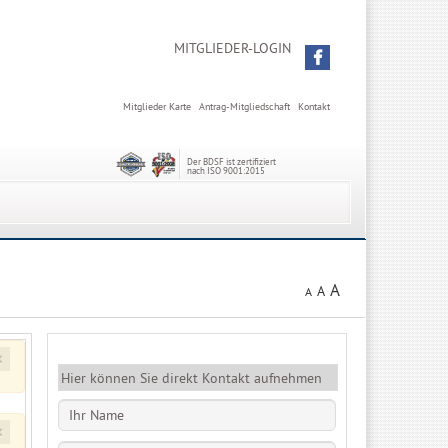
MITGLIEDER-LOGIN
Mitglieder Karte
Antrag-Mitgliedschaft
Kontakt
Der BDSF ist zertifiziert
nach ISO 9001:2015
A
A
A
×
Hier können Sie direkt Kontakt aufnehmen
×