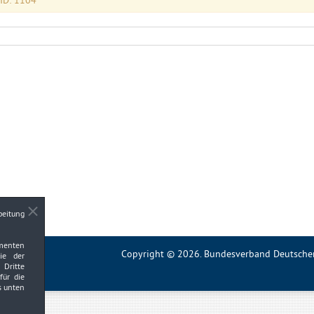
 ID: 1104
beitung
ementen
Copyright © 2026. Bundesverband Deutscher 
wie der
Dritte
für die
s unten