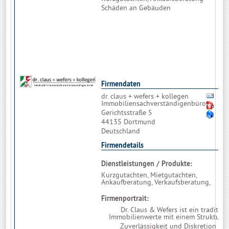
FS
Schäden an Gebäuden
Ex
Sc
IS
Be
Hy
Be
Firmendaten
dr. claus + wefers + kollegen
Bit
Immobiliensachverständigenbüro
02
Gerichtsstraße 5
ww
44135 Dortmund
Deutschland
Firmendetails
Dienstleistungen / Produkte:
Kurzgutachten, Mietgutachten,
Ankaufberatung, Verkaufsberatung,
Firmenportrait:
Dr. Claus & Wefers ist ein tradit
Immobilienwerte mit einem Struktur, di
Zuverlässigkeit und Diskretion ste