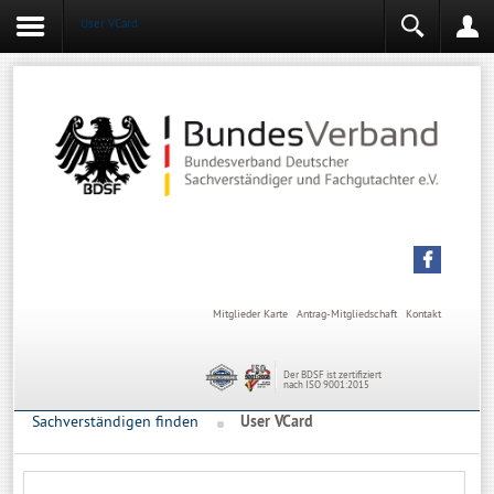
User VCard
Login
Mitgliederbereich
Angemeldet bleiben
Anmelden
Mitglieder Karte
Antrag-Mitgliedschaft
Kontakt
Der BDSF ist zertifiziert
nach ISO 9001:2015
Sachverständigen finden
User VCard