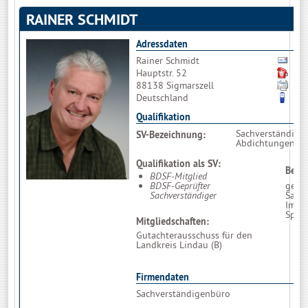
RAINER SCHMIDT
Adressdaten
Rainer Schmidt
Bit
Hauptstr. 52
08
88138 Sigmarszell
08
Deutschland
01
Qualifikation
Sachverständiger
SV-Bezeichnung:
Abdichtungen un
Qualifikation als SV:
Beruf
BDSF-Mitglied
BDSF-Geprüfter
gemäß
Sachverständiger
Sachv
Immo
Spren
Mitgliedschaften:
Gutachterausschuss für den
Landkreis Lindau (B)
Firmendaten
Sachverständigenbüro