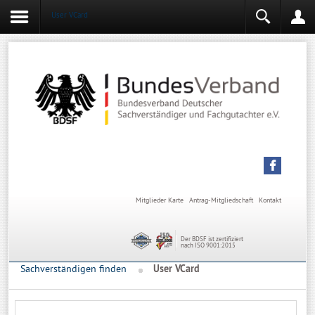
User VCard
Login
Mitgliederbereich
Angemeldet bleiben
Anmelden
Mitglieder Karte
Antrag-Mitgliedschaft
Kontakt
Der BDSF ist zertifiziert
nach ISO 9001:2015
Sachverständigen finden
User VCard