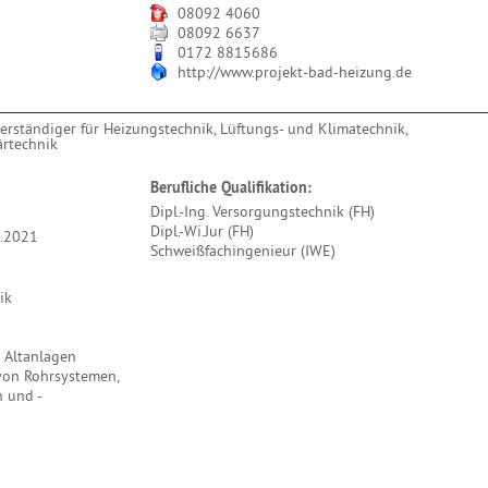
08092 4060
08092 6637
0172 8815686
http://www.projekt-bad-heizung.de
erständiger für Heizungstechnik, Lüftungs- und Klimatechnik,
ärtechnik
Berufliche Qualifikation:
Dipl.-Ing. Versorgungstechnik (FH)
Dipl.-Wi.Jur (FH)
.2021
Schweißfachingenieur (IWE)
ik
 Altanlagen
von Rohrsystemen,
 und -