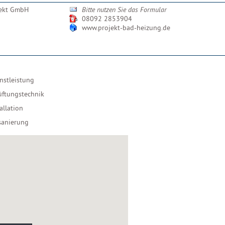
jekt GmbH
Bitte nutzen Sie das Formular
08092 2853904
www.projekt-bad-heizung.de
nstleistung
üftungstechnik
allation
sanierung