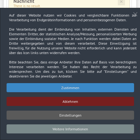
×
Nachricht
There is no result.
Auf dieser Website nutzen wir Cookies und vergleichbare Funktionen zur
Verarbeitung von Endgeräteinformationen und personenbezogenen Daten.
×
Warnung
JUser: :_load: Fehler beim Laden des Benutzers mit der ID: 2471
Die Verarbeitung dient der Einbindung von Inhalten, externen Diensten und
Elementen Dritter, der statistischen Analyse/Messung, personalisierten Werbung
sowie der Einbindung sozialer Medien. Je nach Funktion werden dabei Daten an
Dritte weitergegeben und von diesen verarbeitet. Diese Einwilligung ist
freiwillig, für die Nutzung unserer Website nicht erforderlich und kann jederzeit
über das Icon links unten widerrufen werden.
Impressum
Datenschutzerklärung
Urheberrechtsnachweise
Bitte beachten Sie, dass einige Anbieter Ihre Daten auf Basis von berechtigtem
Interesse verarbeiten werden. Sie haben das Recht der Verarbeitung zu
Copyright © 2026. Bundesverband Deutscher
widersprechen. Um dies zu tun, klicken Sie bitte auf
"Einstellungen"
und
Sachverständiger und Fachgutachter BDSF e.V..
deaktivieren Sie die jeweiligen Anbieter.
Zustimmen
Ablehnen
Einstellungen
Weitere Informationen