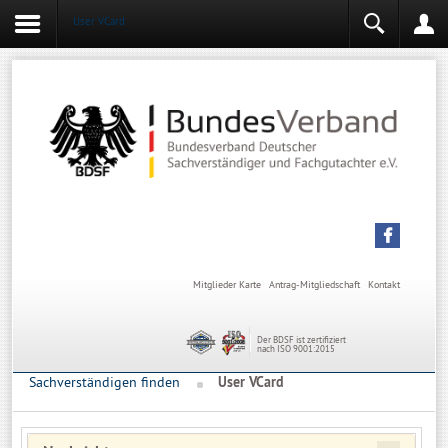
User VCard
Login
Mitgliederbereich
Angemeldet bleiben
Anmelden
Mitglieder Karte
Antrag-Mitgliedschaft
Kontakt
Der BDSF ist zertifiziert
nach ISO 9001:2015
Sachverständigen finden
User VCard