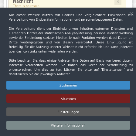
×
Nachricht
There is no result.
Auf dieser Website nutzen wir Cookies und vergleichbare Funktionen zur
Verarbeitung von Endgeräteinformationen und personenbezogenen Daten.
×
Warnung
JUser: :_load: Fehler beim Laden des Benutzers mit der ID: 2546
Die Verarbeitung dient der Einbindung von Inhalten, externen Diensten und
Elementen Dritter, der statistischen Analyse/Messung, personalisierten Werbung
sowie der Einbindung sozialer Medien. Je nach Funktion werden dabei Daten an
Dritte weitergegeben und von diesen verarbeitet. Diese Einwilligung ist
freiwillig, für die Nutzung unserer Website nicht erforderlich und kann jederzeit
über das Icon links unten widerrufen werden.
Impressum
Datenschutzerklärung
Urheberrechtsnachweise
Bitte beachten Sie, dass einige Anbieter Ihre Daten auf Basis von berechtigtem
Interesse verarbeiten werden. Sie haben das Recht der Verarbeitung zu
Copyright © 2026. Bundesverband Deutscher
widersprechen. Um dies zu tun, klicken Sie bitte auf
"Einstellungen"
und
Sachverständiger und Fachgutachter BDSF e.V..
deaktivieren Sie die jeweiligen Anbieter.
Zustimmen
Ablehnen
Einstellungen
Weitere Informationen