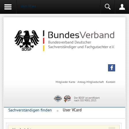
User VCard
Login
Mitgliederbereich
Angemeldet bleiben
Anmelden
Mitglieder Karte
Antrag-Mitgliedschaft
Kontakt
Der BDSF ist zertifiziert
nach ISO 9001:2015
Sachverständigen finden
User VCard