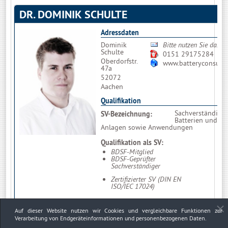
DR. DOMINIK SCHULTE
Adressdaten
Dominik
Bitte nutzen Sie das 
Schulte
0151 29175284
Oberdorfstr.
www.batteryconsulti
47a
52072
Aachen
Qualifikation
Sachverständiger
SV-Bezeichnung:
Batterien und de
Anlagen sowie Anwendungen
Qualifikation als SV:
BDSF-Mitglied
BDSF-Geprüfter
Sachverständiger
Zertifizierter SV (DIN EN
ISO/IEC 17024)
Auf dieser Website nutzen wir Cookies und vergleichbare Funktionen zur
Firmendaten
Verarbeitung von Endgeräteinformationen und personenbezogenen Daten.
BatteryConsulting
Bitte nutzen Sie das