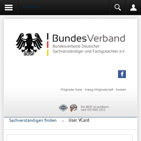
User VCard
Login
Mitgliederbereich
Angemeldet bleiben
Anmelden
Mitglieder Karte
Antrag-Mitgliedschaft
Kontakt
Der BDSF ist zertifiziert
nach ISO 9001:2015
Sachverständigen finden
User VCard