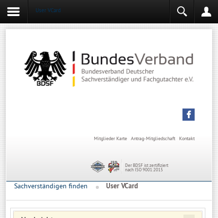
User VCard
Login
Mitgliederbereich
Angemeldet bleiben
Anmelden
Mitglieder Karte
Antrag-Mitgliedschaft
Kontakt
Der BDSF ist zertifiziert
nach ISO 9001:2015
Sachverständigen finden
User VCard