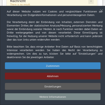
×
Nachricht
There is no result.
Auf dieser Website nutzen wir Cookies und vergleichbare Funktionen zur
Verarbeitung von Endgeräteinformationen und personenbezogenen Daten.
×
Warnung
JUser: :_load: Fehler beim Laden des Benutzers mit der ID: 2596
Die Verarbeitung dient der Einbindung von Inhalten, externen Diensten und
Elementen Dritter, der statistischen Analyse/Messung, personalisierten Werbung
sowie der Einbindung sozialer Medien. Je nach Funktion werden dabei Daten an
Dritte weitergegeben und von diesen verarbeitet. Diese Einwilligung ist
freiwillig, für die Nutzung unserer Website nicht erforderlich und kann jederzeit
über das Icon links unten widerrufen werden.
Impressum
Datenschutzerklärung
Urheberrechtsnachweise
Bitte beachten Sie, dass einige Anbieter Ihre Daten auf Basis von berechtigtem
Interesse verarbeiten werden. Sie haben das Recht der Verarbeitung zu
Copyright © 2026. Bundesverband Deutscher
widersprechen. Um dies zu tun, klicken Sie bitte auf
"Einstellungen"
und
Sachverständiger und Fachgutachter BDSF e.V..
deaktivieren Sie die jeweiligen Anbieter.
Zustimmen
Ablehnen
Einstellungen
Weitere Informationen