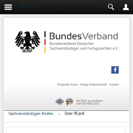
User VCard
Login
Mitgliederbereich
Angemeldet bleiben
Anmelden
Mitglieder Karte
Antrag-Mitgliedschaft
Kontakt
Der BDSF ist zertifiziert
nach ISO 9001:2015
Sachverständigen finden
User VCard