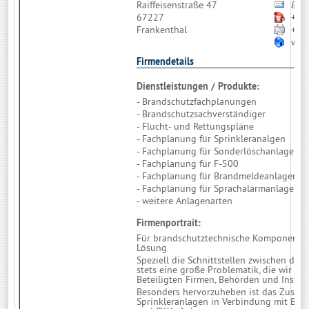
Raiffeisenstraße 47
Bitt
67227
+49
Frankenthal
+49
www
Firmendetails
Dienstleistungen / Produkte:
- Brandschutzfachplanungen
- Brandschutzsachverständiger
- Flucht- und Rettungspläne
- Fachplanung für Sprinkleranalgen
- Fachplanung für Sonderlöschanlagen
- Fachplanung für F-500
- Fachplanung für Brandmeldeanlagen
- Fachplanung für Sprachalarmanlagen
- weitere Anlagenarten
Firmenportrait:
Für brandschutztechnische Komponenten r
Lösung.
Speziell die Schnittstellen zwischen den
stets eine große Problematik, die wir ste
Beteiligten Firmen, Behörden und Instit
Besonders hervorzuheben ist das Zusam
Sprinkleranlagen in Verbindung mit Bra