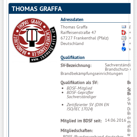
THOMAS GRAFFA
Adressdaten
Thomas Graffa
Bitt
Raiffeisenstraße 47
+49
67227 Frankenthal (Pfalz)
+49
Deutschland
+49
www
Qualifikation
Sachverständige
SV-Bezeichnung:
Brandschutz- un
Brandbekämpfungseinrichtungen
Qualifikation als SV:
Beson
BDSF-Mitglied
Spar
BDSF-Geprüfter
Betr
Sachverständiger
Sich
Verm
Zertifizierter SV (DIN EN
Die 
ISO/IEC 17024)
Brand
organ
14.06.2016
Mitglied im BDSF seit:
müss
abge
Bran
Mitgliedschaften:
wirk
- BDSF (Bundesverband deutscher