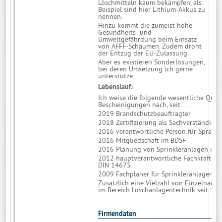
Löschmitteln kaum bekämpfen, als
Beispiel sind hier Lithium-Akkus zu
nennen.
Hinzu kommt die zumeist hohe
Gesundheits- und
Umweltgefährdung beim Einsatz
von AFFF-Schäumen. Zudem droht
der Entzug der EU-Zulassung.
Aber es existieren Sonderlösungen,
bei deren Umsetzung ich gerne
unterstütze.
Lebenslauf:
Ich weise die folgende wesentliche Quali
Bescheinigungen nach, seit ...
2019 Brandschutzbeauftragter
2018 Zertifizierung als Sachverständige
2016 verantwortliche Person für Sprac
2016 Mitgliedschaft im BDSF
2016 Planung von Sprinkleranlagen nac
2012 hauptverantwortliche Fachkraft f
DIN 14675
2009 Fachplaner für Sprinkleranlagen n
Zusätzlich eine Vielzahl von Einzelnach
im Bereich Löschanlagentechnik seit 199
Firmendaten