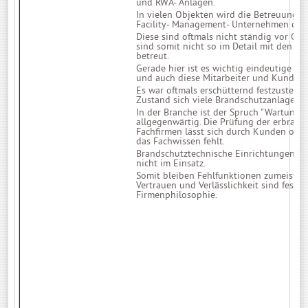
und RWA- Anlagen.
In vielen Objekten wird die Betreuung i
Facility- Management- Unternehmen durc
Diese sind oftmals nicht ständig vor Ort
sind somit nicht so im Detail mit den s
betreut.
Gerade hier ist es wichtig eindeutige zu I
und auch diese Mitarbeiter und Kunden 
Es war oftmals erschütternd festzustelle
Zustand sich viele Brandschutzanlagen b
In der Branche ist der Spruch "Wartung
allgegenwärtig. Die Prüfung der erbrach
Fachfirmen lässt sich durch Kunden oftma
das Fachwissen fehlt.
Brandschutztechnische Einrichtungen sin
nicht im Einsatz.
Somit bleiben Fehlfunktionen zumeist un
Vertrauen und Verlässlichkeit sind fester
Firmenphilosophie.