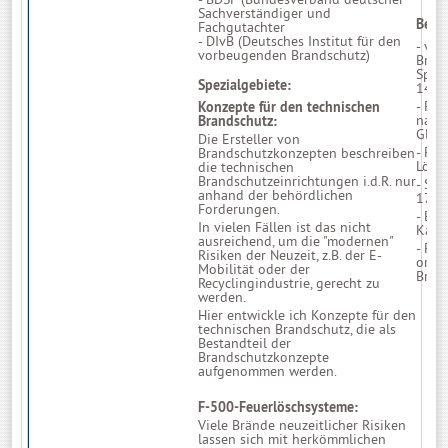
Sachverständiger und
Beruf
Fachgutachter
- DIvB (Deutsches Institut für den
- ver
vorbeugenden Brandschutz)
Bran
Spra
Spezialgebiete:
1467
- Fac
Konzepte für den technischen
nach
Brandschutz:
Glob
Die Ersteller von
- Fac
Brandschutzkonzepten beschreiben
Lösc
die technischen
Brandschutzeinrichtungen i.d.R. nur
- Sac
anhand der behördlichen
1702
Forderungen.
- Bra
In vielen Fällen ist das nicht
Kaise
ausreichend, um die "modernen"
- Fac
Risiken der Neuzeit, z.B. der E-
organ
Mobilität oder der
Bran
Recyclingindustrie, gerecht zu
werden.
Hier entwickle ich Konzepte für den
technischen Brandschutz, die als
Bestandteil der
Brandschutzkonzepte
aufgenommen werden.
F-500-Feuerlöschsysteme:
Viele Brände neuzeitlicher Risiken
lassen sich mit herkömmlichen