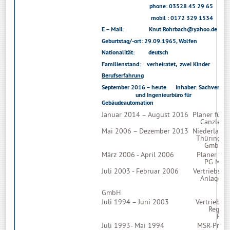
phone: 03528 45 29 65
mobil : 0172 329 1534
E – Mail:
Knut.Rohrbach@yahoo.de
Geburtstag/-ort: 29.09.1965, Wolfen
Nationalität: deutsch
Familienstand: verheiratet, zwei Kinder
Berufserfahrung
September 2016 – heute
Inhaber: Sa
und Ingenieur
Gebäudeautomation
Januar 2014 – August 2016 Planer f
Canzler Gm
Mai 2006 – Dezember 2013 Niederlass
Thüringen der Sau
GmbH
März 2006 - April 2006 Planer fü
PG M+M AG Dre
Juli 2003 - Februar 2006 Vertrie
Anlagen
Automatisierun
GmbH & Co
Juli 1994 – Juni 2003 Vertri
Regelungstech
Region Dre
Juli 1993- Mai 1994 MSR-Projekt