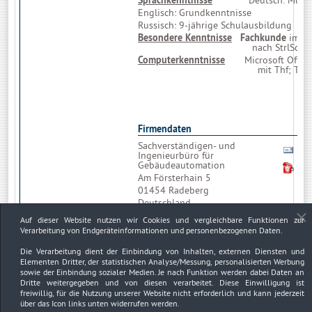
Sprachkenntnisse
Deutsch: Mutters
Englisch: Grundkenntnisse
Russisch: 9-jährige Schulausbildung
Besondere Kenntnisse
Fachkunde
im 
nach StrlSchV
Computerkenntnisse
Microsoft Office
mit Thf; TRI
Firmendaten
Sachverständigen- und
Bit
Ingenieurbüro für
Fo
Gebäudeautomation
01
Am Försterhain 5
01454 Radeberg
Deutschland
Auf dieser Website nutzen wir Cookies und vergleichbare Funktionen zur
Firmendetails
Verarbeitung von Endgeräteinformationen und personenbezogenen Daten.
Dienstleistungen / Produkte:
Die Verarbeitung dient der Einbindung von Inhalten, externen Diensten und
Sachverständigenleistungen für Mess-,
Elementen Dritter, der statistischen Analyse/Messung, personalisierten Werbung
Steuer-, Regelungs- und Leittechnik in
sowie der Einbindung sozialer Medien. Je nach Funktion werden dabei Daten an
der Gebäudeautomation;
Dritte weitergegeben und von diesen verarbeitet. Diese Einwilligung ist
freiwillig, für die Nutzung unserer Website nicht erforderlich und kann jederzeit
Planung von
Gebäudeautomationsprojekten (KG 480)
über das Icon links unten widerrufen werden.