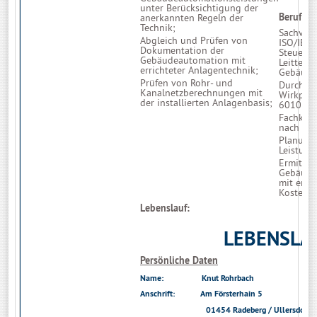
unter Berücksichtigung der
Beruflich
anerkannten Regeln der
Technik;
Sachvers
Abgleich und Prüfen von
ISO/IEC 
Dokumentation der
Steuer-,
Gebäudeautomation mit
Leittechn
errichteter Anlagentechnik;
Gebäude
Prüfen von Rohr- und
Durchfü
Kanalnetzberechnungen mit
Wirkprin
der installierten Anlagenbasis;
6010 Bla
Fachkund
nach Str
Planung
Leistung
Ermittlu
Gebäude
mit ents
Kostenka
Lebenslauf:
LEBENSLA
Persönliche Daten
Name:
Knut Rohrbach
Anschrift: Am Försterhain 5
01454 Radeberg / Ullersdorf