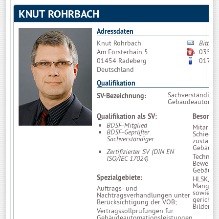
KNUT ROHRBACH
Adressdaten
Knut Rohrbach
Bitte n
Am Försterhain 5
03528
01454 Radeberg
01723
Deutschland
Qualifikation
Sachverständiger
SV-Bezeichnung:
Gebäudeautomat
Qualifikation als SV:
Besonder
BDSF-Mitglied
Mitarbei
BDSF-Geprüfter
Schiedsg
Sachverständiger
zuständi
Gebäude
Zertifizierter SV (DIN EN
Technisc
ISO/IEC 17024)
Bewertu
Gebäude
Spezialgebiete:
HLSK/GA
Mängelpr
Auftrags- und
sowie D
Nachtragsverhandlungen unter
gerichts
Berücksichtigung der VOB;
Bilderka
Vertragssollprüfungen für
Gebäudeautomationsleistungen