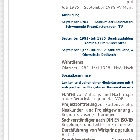
Epple Gmb
Juli 1985 – September 1988 AV-Monteu
Ausbildung
September 1988 - Studium der Elektrotec
Schwerpunkt Prozeßautomatio
Abschluss: Dip
September 1982 - Juli 1985 Be
Abitur als BMSR-Techniker
September 1972 - Juli 1982 Mittlere
Oberschule Delitzsch
Wehrdienst
Oktober 1986 - Mai 1988 NVA; Nachrich
Spezialkenntnisse
Lenken und Leiten
einer Niederlassung mit drei 
entsprechender Budget- und Personalverantwort
Führen
von Auftrags- und Nachtr
unter Berücksichtigung der VOB
Projektcontrolling
zur Kostenverfolgung
Neukunden- und Projektgewinnung
vo
Region Sachsen / Thüringen
Sachverständiger nach DIN EN ISO/IEC 1
Regelungs- und Leittechnik in der Gebä
Durchführung von Wirkprinzipprüfunge
Blatt 3