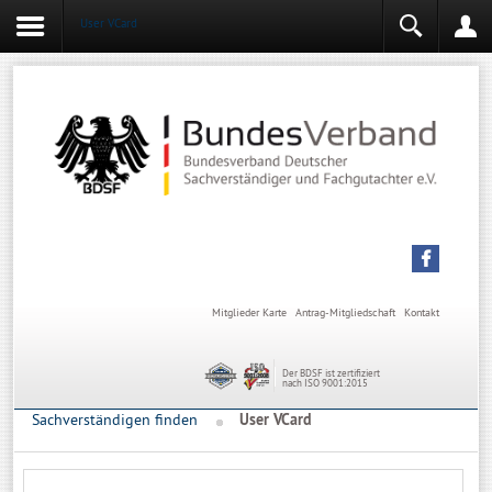
User VCard
Login
Mitgliederbereich
Angemeldet bleiben
Anmelden
Mitglieder Karte
Antrag-Mitgliedschaft
Kontakt
Der BDSF ist zertifiziert
nach ISO 9001:2015
Sachverständigen finden
User VCard