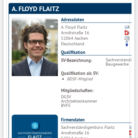
A. FLOYD FLAITZ
Adressdaten
A. Floyd Flaitz
Bit
Arndtstraße 16
02
52064 Aachen
02
Deutschland
01
Qualifikation
Sachverständiger
SV-Bezeichnung:
Baugewerbe
Qualifikation als SV:
BDSF-Mitglied
Mitgliedschaften:
DGSV
Architektenkammer
BVFS
Firmendaten
Sachverständigenbüro Flaitz
Arndtstraße 16