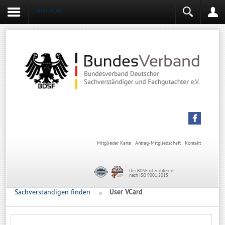
User VCard
Login
Mitgliederbereich
Angemeldet bleiben
Anmelden
Mitglieder Karte
Antrag-Mitgliedschaft
Kontakt
Der BDSF ist zertifiziert
nach ISO 9001:2015
Sachverständigen finden
User VCard