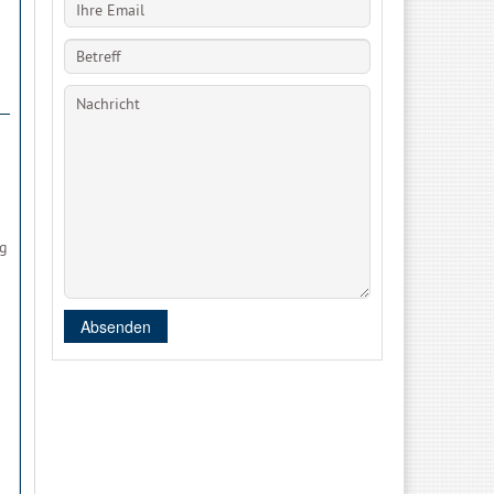
ng
Absenden