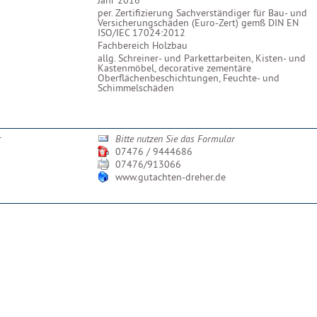
Jahr 2016
per. Zertifizierung Sachverständiger für Bau- und
Versicherungschäden (Euro-Zert) gemß DIN EN
ISO/IEC 17024:2012
Fachbereich Holzbau
allg. Schreiner- und Parkettarbeiten, Kisten- und
Kastenmöbel, decorative zementäre
Oberflächenbeschichtungen, Feuchte- und
Schimmelschäden
r
Bitte nutzen Sie das Formular
07476 / 9444686
07476/913066
www.gutachten-dreher.de