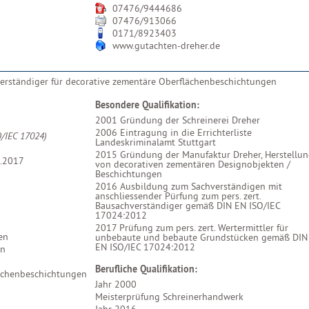
07476/9444686
07476/913066
0171/8923403
www.gutachten-dreher.de
erständiger für decorative zementäre Oberflächenbeschichtungen
Besondere Qualifikation:
2001 Gründung der Schreinerei Dreher
2006 Eintragung in die Errichterliste
O/IEC 17024)
Landeskriminalamt Stuttgart
2015 Gründung der Manufaktur Dreher, Herstellu
.2017
von decorativen zementären Designobjekten /
Beschichtungen
2016 Ausbildung zum Sachverständigen mit
anschliessender Pürfung zum pers. zert.
Bausachverständiger gemäß DIN EN ISO/IEC
17024:2012
2017 Prüfung zum pers. zert. Wertermittler für
en
unbebaute und bebaute Grundstücken gemäß DIN
EN ISO/IEC 17024:2012
en
Berufliche Qualifikation:
ächenbeschichtungen
Jahr 2000
Meisterprüfung Schreinerhandwerk