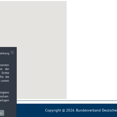
beitung
ementen
wie der
Dritte
für die
s unten
htigtem
rechen.
eiligen
Copyright © 2026. Bundesverband Deutscher 
en