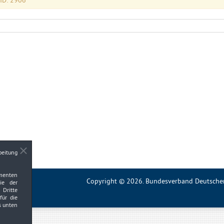
 ID: 2906
beitung
ementen
Copyright © 2026. Bundesverband Deutscher 
wie der
Dritte
für die
s unten