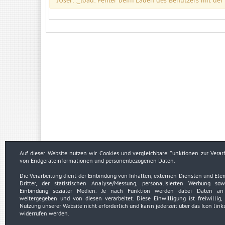
JUser: :_load: Fehler beim Laden des Benutzers mit der
Auf dieser Website nutzen wir Cookies und vergleichbare Funktionen zur Verar
von Endgeräteinformationen und personenbezogenen Daten.
Die Verarbeitung dient der Einbindung von Inhalten, externen Diensten und El
Impressum
Dritter, der statistischen Analyse/Messung, personalisierten Werbung so
Datenschutzerklärung
Urheberrechtsnachweise
Einbindung sozialer Medien. Je nach Funktion werden dabei Daten an 
weitergegeben und von diesen verarbeitet. Diese Einwilligung ist freiwillig, 
Nutzung unserer Website nicht erforderlich und kann jederzeit über das Icon link
widerrufen werden.