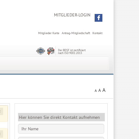
MITGLIEDER-LOGIN
Mitglieder Karte
Antrag-Mitgliedschaft
Kontakt
Der BDSF ist zertifiziert
nach ISO 9001:2015
A
A
A
×
Hier können Sie direkt Kontakt aufnehmen
×