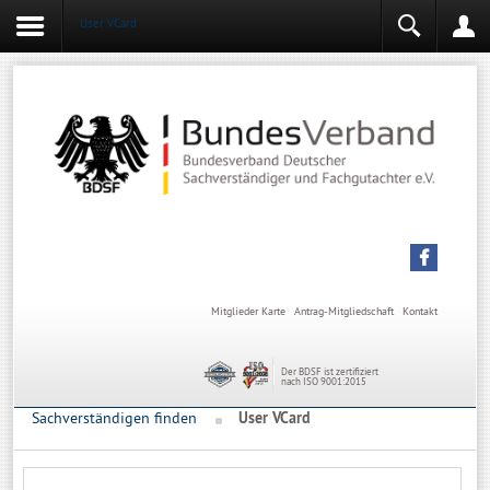
User VCard
Login
Mitgliederbereich
Angemeldet bleiben
Anmelden
Mitglieder Karte
Antrag-Mitgliedschaft
Kontakt
Der BDSF ist zertifiziert
nach ISO 9001:2015
Sachverständigen finden
User VCard