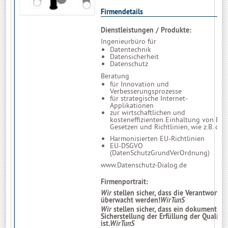
Firmendetails
Dienstleistungen / Produkte:
Ingenieurbüro für
Datentechnik
Datensicherheit
Datenschutz
Beratung
für Innovation und
Verbesserungsprozesse
für strategische Internet-
Applikationen
zur wirtschaftlichen und
kosteneffizienten Einhaltung von EU-
Gesetzen und Richtlinien, wie z.B. die
Harmonisierten EU-Richtlinien
EU-DSGVO
(DatenSchutzGrundVerOrdnung)
www.Datenschutz-Dialog.de
Firmenportrait:
Wir
stellen sicher, dass die Verantwortli
überwacht werden!
WirTunS
Wir
stellen sicher, dass ein dokumentie
Sicherstellung der Erfüllung der Qualität
ist.
WirTunS