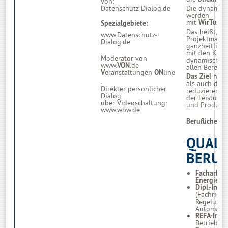
von:
Die dynamisc
Datenschutz-Dialog.de
werden
mit
WirTunS
Spezialgebiete:
Das heißt, d
www.Datenschutz-
Projektmanag
Dialog.de
ganzheitlich
.
mit den Kund
Moderator von
dynamischen 
www.
VON
.de
allen Bereich
V
eranstaltungen
ON
line
Das Ziel
hierb
.
als auch die 
Direkter persönlicher
reduzieren, b
Dialog
der Leistunge
über Videoschaltung:
und Produktiv
www.wbw.de
Berufliche Qu
QUALI
BERU
Facharbeit
Energieger
Dipl.-Ing. 
(Fachricht
Regelungs
Automatis
REFA-Ing.
Betriebsin