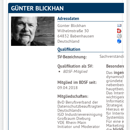
GÜNTER BLICKHAN
Adressdaten
Günter Blickhan
Bit
Wilhelmstraße 30
06
64832 Babenhausen
06
Deutschland
htt
Qualifikation
Sachverständiger
SV-Bezeichnung:
Qualifikation als SV:
Besondere Qua
BDSF-Mitglied
Das
ingenieu
dynamische V
gründete ich
Mitglied im BDSF seit:
nebenberuflic
09.04.2018
hauptberuflic
Das Internet
Mitgliedschaften:
wichtigere Ro
Informations
BvD Berufsverband der
Strategie.
Datenschutzbeauftragten
Hieraus entst
Deutschlands
für Internet-,
IGD Industrievereinigung
Systemlösun
Großraum Dieburg
Für eine effiz
VDE Rhein-Main
Marketingun
Initiator und Moderator
die
blickhan