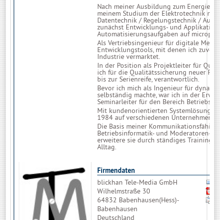
Nach meiner Ausbildung zum Energieger
meinem Studium der Elektrotechnik mit
Datentechnik / Regelungstechnik / Autom
zunächst Entwicklungs- und Applikations
Automatisierungsaufgaben auf microproz
Als Vertriebsingenieur für digitale Mess
Entwicklungstools, mit denen ich zuvor g
Industrie vermarktet.
In der Position als Projektleiter für Qua
ich für die Qualitätssicherung neuer Pr
bis zur Serienreife, verantwortlich.
Bevor ich mich als Ingenieur für dynami
selbständig machte, war ich in der Erwa
Seminarleiter für den Bereich Betriebsau
Mit kundenorientierten Systemlösungen b
1984 auf verschiedenen Unternehmense
Die Basis meiner Kommunikationsfähigkei
Betriebsinformatik- und Moderatoren- 
erweitere sie durch ständiges Training i
Alltag.
Firmendaten
blickhan Tele-Media GmbH
Wilhelmstraße 30
64832 Babenhausen(Hess)-
Babenhausen
Deutschland