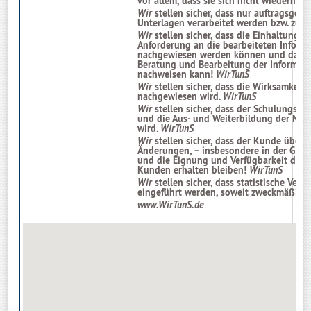
vor allem, dass sie sich nicht wiederhol
Wir
stellen sicher, dass nur auftragsger
Unterlagen verarbeitet werden bzw. z
Wir
stellen sicher, dass die Einhaltung 
Anforderung an die bearbeiteten Inform
nachgewiesen werden können und dass 
Beratung und Bearbeitung der Informat
nachweisen kann!
WirTunS
Wir
stellen sicher, dass die Wirksamkei
nachgewiesen wird.
WirTunS
Wir
stellen sicher, dass der Schulungsbed
und die Aus- und Weiterbildung der Mitar
wird.
WirTunS
Wir
stellen sicher, dass der Kunde über d
Änderungen, – insbesondere in der Geset
und die Eignung und Verfügbarkeit der 
Kunden erhalten bleiben!
WirTunS
Wir
stellen sicher, dass statistische Verf
eingeführt werden, soweit zweckmäßig 
www.WirTunS.de