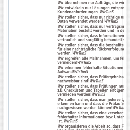
Wir
übernehmen nur Aufträge, die wir au
Wir
entwickeln nur Lösungen entsprech
Kundenanforderungen.
WirTunS
Wir
stellen sicher, dass nur richtige un
Daten verwendet werden!
WirTunS
Wir
stellen sicher, dass nur vertragsmä
Materialien bestellt werden und in den
Wir
stellen sicher, dass Informationen
vertraulich und sorgfältig behandelt we
Wir
stellen sicher, dass die beschafften
für eine nachträgliche Rückverfolgung 
werden.
WirTunS
Wir
ergreifen alle Maßnahmen, um fehle
vermeiden!
WirTunS
Wir
erkennen fehlerhafte Situationen un
Aufwand!
WirTunS
Wir
stellen sicher, dass Prüfergebnisse 
nachweisbar sind!
WirTunS
Wir
stellen sicher, dass Prüfungen nur mi
z.B. Checklisten und Tabellen erfolgen,
vermieden werden!
WirTunS
Wir
stellen sicher, dass man jederzeit, 
erkennen kann und dass die Prüfaufzei
nachgewiesen werden können!
WirTunS
Wir
stellen sicher, dass eine versehentl
fehlerhafter Informationen bzw. Unterla
ist.
WirTunS
Wir
organisieren die Arbeit so, dass Fehl