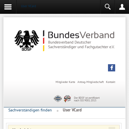
User VCard
Login
Mitgliederbereich
Angemeldet bleiben
Anmelden
Mitglieder Karte
Antrag-Mitgliedschaft
Kontakt
Der BDSF ist zertifiziert
nach ISO 9001:2015
Sachverständigen finden
User VCard