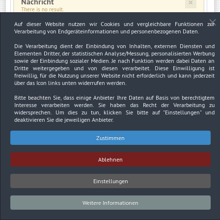
×
Nachricht
There is no result.
Auf dieser Website nutzen wir Cookies und vergleichbare Funktionen zur
Verarbeitung von Endgeräteinformationen und personenbezogenen Daten.
×
Warnung
JUser: :_load: Fehler beim Laden des Benutzers mit der ID: 3016
Die Verarbeitung dient der Einbindung von Inhalten, externen Diensten und
Elementen Dritter, der statistischen Analyse/Messung, personalisierten Werbung
sowie der Einbindung sozialer Medien. Je nach Funktion werden dabei Daten an
Dritte weitergegeben und von diesen verarbeitet. Diese Einwilligung ist
freiwillig, für die Nutzung unserer Website nicht erforderlich und kann jederzeit
über das Icon links unten widerrufen werden.
Impressum
Datenschutzerklärung
Urheberrechtsnachweise
Bitte beachten Sie, dass einige Anbieter Ihre Daten auf Basis von berechtigtem
Interesse verarbeiten werden. Sie haben das Recht der Verarbeitung zu
Copyright © 2026. Bundesverband Deutscher
widersprechen. Um dies zu tun, klicken Sie bitte auf
"Einstellungen"
und
Sachverständiger und Fachgutachter BDSF e.V..
deaktivieren Sie die jeweiligen Anbieter.
Zustimmen
Ablehnen
Einstellungen
Weitere Informationen