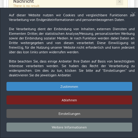
×
Nachricht
There is no result.
Auf dieser Website nutzen wir Cookies und vergleichbare Funktionen zur
Verarbeitung von Endgeräteinformationen und personenbezogenen Daten.
×
Warnung
JUser: :_load: Fehler beim Laden des Benutzers mit der ID: 3046
Die Verarbeitung dient der Einbindung von Inhalten, externen Diensten und
Elementen Dritter, der statistischen Analyse/Messung, personalisierten Werbung
sowie der Einbindung sozialer Medien. Je nach Funktion werden dabei Daten an
Dritte weitergegeben und von diesen verarbeitet. Diese Einwilligung ist
freiwillig, für die Nutzung unserer Website nicht erforderlich und kann jederzeit
über das Icon links unten widerrufen werden.
Impressum
Datenschutzerklärung
Urheberrechtsnachweise
Bitte beachten Sie, dass einige Anbieter Ihre Daten auf Basis von berechtigtem
Interesse verarbeiten werden. Sie haben das Recht der Verarbeitung zu
Copyright © 2026. Bundesverband Deutscher
widersprechen. Um dies zu tun, klicken Sie bitte auf
"Einstellungen"
und
Sachverständiger und Fachgutachter BDSF e.V..
deaktivieren Sie die jeweiligen Anbieter.
Zustimmen
Ablehnen
Einstellungen
Weitere Informationen