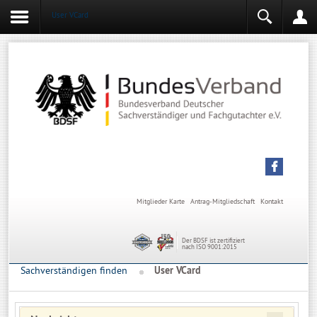
User VCard
Login
Mitgliederbereich
Angemeldet bleiben
Anmelden
Mitglieder Karte
Antrag-Mitgliedschaft
Kontakt
Der BDSF ist zertifiziert
nach ISO 9001:2015
Sachverständigen finden
User VCard