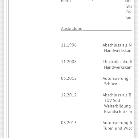
Beruf : Metallbauerm
Brandschutzfac
Brandschutzbeau
Gutachte
Ausbil
11.1996 Abschluss als Metallb
Handwerkskammer Düss
11.2008 Elektrofachkraft
Handwerkskammer Mü
03.2012 Autorisierung Tip Tr
Schüco
12.2012 Abschluss als Brandsc
TÜV Süd
Weiterbildung TÜV 
Brandschutz im Best
08.2013 Autorisierung für Alu
Türen und Wicona