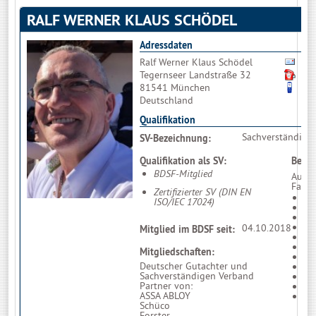
RALF WERNER KLAUS SCHÖDEL
Adressdaten
Ralf Werner Klaus Schödel
Bit
Tegernseer Landstraße 32
08
81541 München
01
Deutschland
Qualifikation
Sachverständiger
SV-Bezeichnung:
Qualifikation als SV:
Beson
BDSF-Mitglied
Ausbi
Fachk
Zertifizierter SV (DIN EN
Do
ISO/IEC 17024)
GE
BK
E
04.10.2018
Mitglied im BDSF seit:
He
Sc
Mitgliedschaften:
Hu
Deutscher Gutachter und
Fo
Sachverständigen Verband
Di
Partner von:
As
ASSA ABLOY
Hö
Schüco
Forster