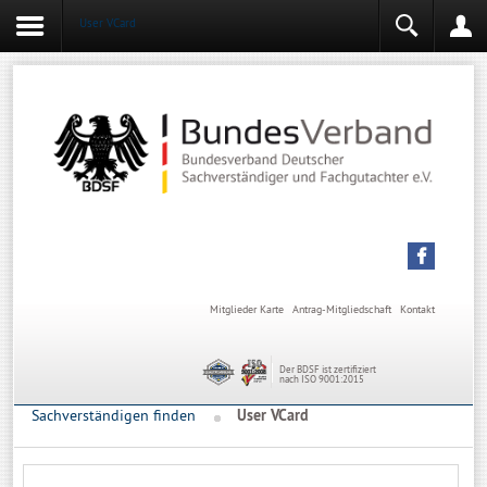
User VCard
Login
Mitgliederbereich
Angemeldet bleiben
Anmelden
Mitglieder Karte
Antrag-Mitgliedschaft
Kontakt
Der BDSF ist zertifiziert
nach ISO 9001:2015
Sachverständigen finden
User VCard