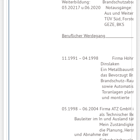
Weiterbildung: Brandschutzabschlü
03.20217 u.06.2020 Notausgänge
Aus und Weiterbildu
TÜV Süd, Forster, Schüc
GEZE, BKS
Beruflicher Wer
11.1991 – 04.1998 Firma Höhne 
Dinslaken
Ein Metallbauunterne
das Bevorzugt Brandschut
Brandschutz–Rauchschut
sowie Automatische Tür
Toranlagen plante, hers
und montierte
05.1998 – 06.2004 Firma ATZ GmbH in R
als Technischer Bet
Bauleiter im In und Ausland tätig.
Mein Zuständigkeitsbere
die Planung, Herstel
und Abnahme der
Sicherheitsbauelemen