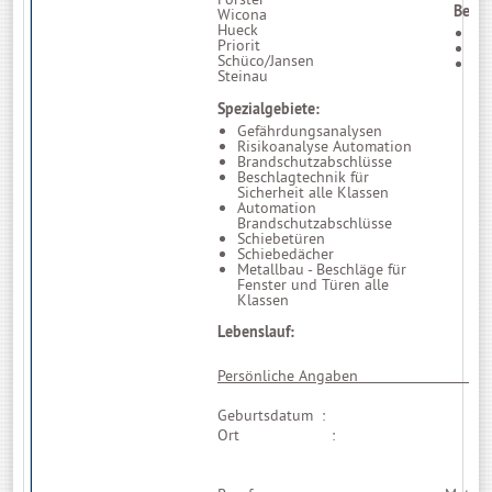
Beruf
Wicona
Hueck
Me
Priorit
Br
Schüco/Jansen
Br
Steinau
Spezialgebiete:
Gefährdungsanalysen
Risikoanalyse Automation
Brandschutzabschlüsse
Beschlagtechnik für
Sicherheit alle Klassen
Automation
Brandschutzabschlüsse
Schiebetüren
Schiebedächer
Metallbau - Beschläge für
Fenster und Türen alle
Klassen
Lebenslauf:
Persönliche
Geburtsdatum : 18.03
Ort : Düssel