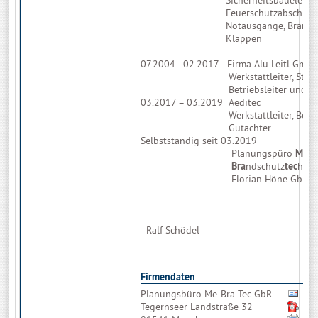
Feuerschutzabschlüsse,
Notausgänge, Brandscho
Klappen
07.2004 - 02.2017 Firma Alu Leitl Gmb
Werkstattleiter, Stellvert
Betriebsleiter und Guta
03.2017 – 03.2019 Aeditec
Werkstattleiter, Betriebs
Gutachter
Selbstständig seit 03.2019
Planungspüro
Met
a
Bra
ndschutz
tec
hnik
Florian Höne GbR
Ralf Schödel
Firmendaten
Planungsbüro Me-Bra-Tec GbR
Bit
Tegernseer Landstraße 32
08