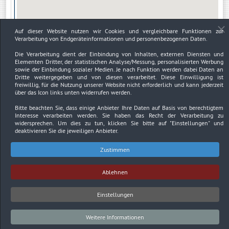
Auf dieser Website nutzen wir Cookies und vergleichbare Funktionen zur
Verarbeitung von Endgeräteinformationen und personenbezogenen Daten.
Die Verarbeitung dient der Einbindung von Inhalten, externen Diensten und
Elementen Dritter, der statistischen Analyse/Messung, personalisierten Werbung
sowie der Einbindung sozialer Medien. Je nach Funktion werden dabei Daten an
Dritte weitergegeben und von diesen verarbeitet. Diese Einwilligung ist
freiwillig, für die Nutzung unserer Website nicht erforderlich und kann jederzeit
über das Icon links unten widerrufen werden.
Bitte beachten Sie, dass einige Anbieter Ihre Daten auf Basis von berechtigtem
Interesse verarbeiten werden. Sie haben das Recht der Verarbeitung zu
widersprechen. Um dies zu tun, klicken Sie bitte auf
"Einstellungen"
und
deaktivieren Sie die jeweiligen Anbieter.
Zustimmen
Impressum
Datenschutzerklärung
Urheberrechtsnachweise
Ablehnen
Copyright © 2026. Bundesverband Deutscher
Sachverständiger und Fachgutachter BDSF e.V..
Einstellungen
Weitere Informationen