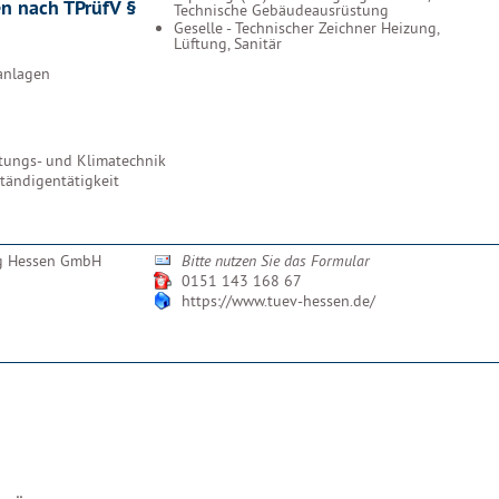
en nach TPrüfV §
Technische Gebäudeausrüstung
Geselle - Technischer Zeichner Heizung,
Lüftung, Sanitär
anlagen
tungs- und Klimatechnik
ständigentätigkeit
g Hessen GmbH
Bitte nutzen Sie das Formular
0151 143 168 67
https://www.tuev-hessen.de/