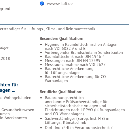
www.sv-luft.de
rgrund
erständiger für Lüftungs-, Klima- und Reinraumtechnik
Besondere Qualifikation:
Hygiene in Raumlufttechnischen Anlagen
diger
nach VDI 6022 A und B
Vorbeugender Brandschutz in Sonderbauten
Raumlufttechnik nach DIN 1946-4
.2018
Messungen nach DIN EN 12599
Messraumabnahme nach VDI 2627
Baurechtliche Anerkennung
für Lüftungsanlagen
Baurechtliche Anerkennung für CO-
Warnanlagen
hten für
gen ...
Berufliche Qualifikation:
nd Wohngebäuden
Bauordnungsrechtlich
anerkannte Prüfsachverständige für
sicherheitstechnische Anlagen und
m Gesundheitswesen
Einrichtungen nach HPPVO (Lüftungsanlagen
äumen
und CO-Warnanlagen)
in Anerkannten
Sachverständiger (Europ. Inst. FIB) in
Lüftungs-, Klimatechnik
Dipl.- Ing. (FH) in Versorgungstechnik /