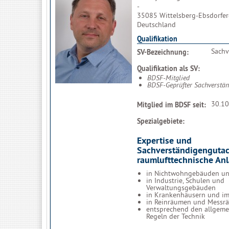
-
35085 Wittelsberg-Ebsdorfe
Deutschland
Qualifikation
Sachv
SV-Bezeichnung:
Qualifikation als SV:
BDSF-Mitglied
BDSF-Geprüfter Sachverstän
30.10
Mitglied im BDSF seit:
Spezialgebiete:
Expertise und
Sachverständigengutac
r
aumlufttechnische Anla
in Nichtwohngebäuden u
in Industrie, Schulen und
Verwaltungsgebäuden
in Krankenhäusern und i
in Reinräumen und Messr
entsprechend den allgeme
Regeln der Technik