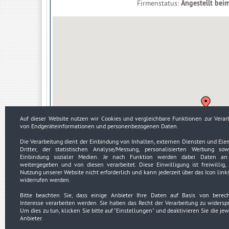
Firmenstatus:
Angestellt bei
Auf dieser Website nutzen wir Cookies und vergleichbare Funktionen zur Verar
von Endgeräteinformationen und personenbezogenen Daten.
Die Verarbeitung dient der Einbindung von Inhalten, externen Diensten und El
Dritter, der statistischen Analyse/Messung, personalisierten Werbung so
Einbindung sozialer Medien. Je nach Funktion werden dabei Daten an 
weitergegeben und von diesen verarbeitet. Diese Einwilligung ist freiwillig, 
Nutzung unserer Website nicht erforderlich und kann jederzeit über das Icon link
widerrufen werden.
Bitte beachten Sie, dass einige Anbieter Ihre Daten auf Basis von berec
Interesse verarbeiten werden. Sie haben das Recht der Verarbeitung zu widersp
Um dies zu tun, klicken Sie bitte auf
"Einstellungen"
und deaktivieren Sie die jew
Anbieter.