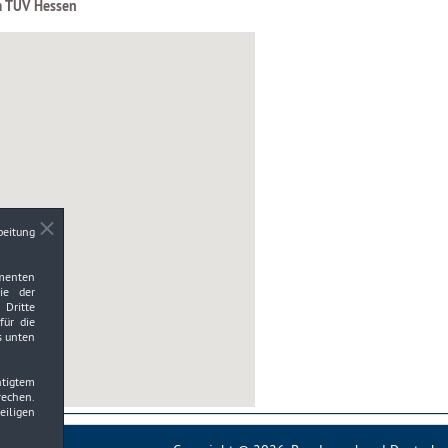
m TÜV Hessen
beitung
ementen
wie der
Dritte
für die
s unten
htigtem
rechen.
eiligen