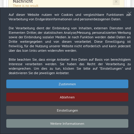
×
Nachricht
There is no result.
Auf dieser Website nutzen wir Cookies und vergleichbare Funktionen zur
Verarbeitung von Endgeräteinformationen und personenbezogenen Daten.
×
Warnung
JUser: :_load: Fehler beim Laden des Benutzers mit der ID: 3130
Die Verarbeitung dient der Einbindung von Inhalten, externen Diensten und
Elementen Dritter, der statistischen Analyse/Messung, personalisierten Werbung
sowie der Einbindung sozialer Medien. Je nach Funktion werden dabei Daten an
Dritte weitergegeben und von diesen verarbeitet. Diese Einwilligung ist
freiwillig, für die Nutzung unserer Website nicht erforderlich und kann jederzeit
über das Icon links unten widerrufen werden.
Impressum
Datenschutzerklärung
Urheberrechtsnachweise
Bitte beachten Sie, dass einige Anbieter Ihre Daten auf Basis von berechtigtem
Interesse verarbeiten werden. Sie haben das Recht der Verarbeitung zu
Copyright © 2026. Bundesverband Deutscher
widersprechen. Um dies zu tun, klicken Sie bitte auf
"Einstellungen"
und
Sachverständiger und Fachgutachter BDSF e.V..
deaktivieren Sie die jeweiligen Anbieter.
Zustimmen
Ablehnen
Einstellungen
Weitere Informationen