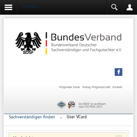
User VCard
Login
Mitgliederbereich
Angemeldet bleiben
Anmelden
Mitglieder Karte
Antrag-Mitgliedschaft
Kontakt
Der BDSF ist zertifiziert
nach ISO 9001:2015
Sachverständigen finden
User VCard