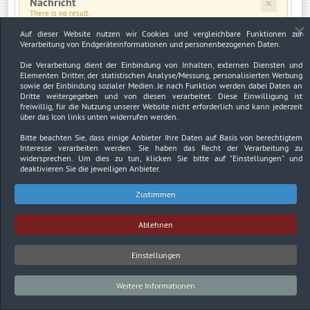
×
Nachricht
There is no result.
Auf dieser Website nutzen wir Cookies und vergleichbare Funktionen zur
Verarbeitung von Endgeräteinformationen und personenbezogenen Daten.
×
Warnung
JUser: :_load: Fehler beim Laden des Benutzers mit der ID: 3297
Die Verarbeitung dient der Einbindung von Inhalten, externen Diensten und
Elementen Dritter, der statistischen Analyse/Messung, personalisierten Werbung
sowie der Einbindung sozialer Medien. Je nach Funktion werden dabei Daten an
Dritte weitergegeben und von diesen verarbeitet. Diese Einwilligung ist
freiwillig, für die Nutzung unserer Website nicht erforderlich und kann jederzeit
über das Icon links unten widerrufen werden.
Impressum
Datenschutzerklärung
Urheberrechtsnachweise
Bitte beachten Sie, dass einige Anbieter Ihre Daten auf Basis von berechtigtem
Interesse verarbeiten werden. Sie haben das Recht der Verarbeitung zu
Copyright © 2026. Bundesverband Deutscher
widersprechen. Um dies zu tun, klicken Sie bitte auf
"Einstellungen"
und
Sachverständiger und Fachgutachter BDSF e.V..
deaktivieren Sie die jeweiligen Anbieter.
Zustimmen
Ablehnen
Einstellungen
Weitere Informationen