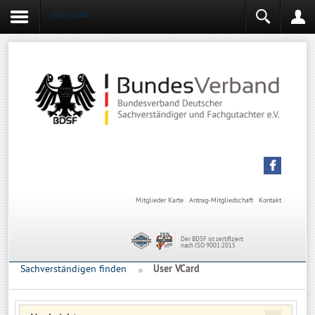
User VCard
Login
Mitgliederbereich
Angemeldet bleiben
Anmelden
Mitglieder Karte
Antrag-Mitgliedschaft
Kontakt
Der BDSF ist zertifiziert
nach ISO 9001:2015
Sachverständigen finden
User VCard