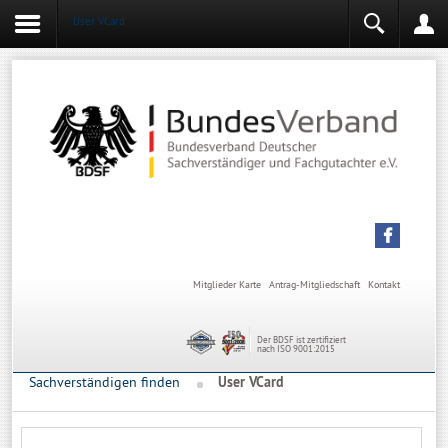
User VCard
Login
Mitgliederbereich
Angemeldet bleiben
Anmelden
Mitglieder Karte
Antrag-Mitgliedschaft
Kontakt
Der BDSF ist zertifiziert
nach ISO 9001:2015
Sachverständigen finden
User VCard