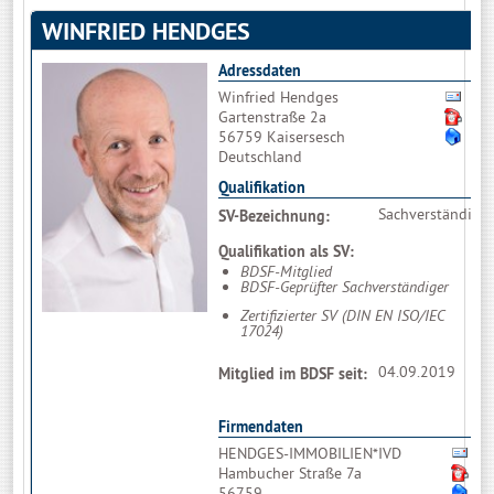
WINFRIED HENDGES
Adressdaten
Winfried Hendges
Bit
Gartenstraße 2a
02
56759 Kaisersesch
ww
Deutschland
Qualifikation
Sachverständige
SV-Bezeichnung:
Qualifikation als SV:
BDSF-Mitglied
BDSF-Geprüfter Sachverständiger
Zertifizierter SV (DIN EN ISO/IEC
17024)
04.09.2019
Mitglied im BDSF seit:
Firmendaten
HENDGES-IMMOBILIEN*IVD
Bi
Hambucher Straße 7a
0
56759
w