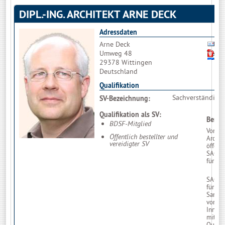
DIPL.-ING. ARCHITEKT ARNE DECK
Adressdaten
Arne Deck
B
Umweg 48
0
29378 Wittingen
Deutschland
Qualifikation
Sachverständige
SV-Bezeichnung:
Qualifikation als SV:
Berufl
BDSF-Mitglied
Von de
Öffentlich bestellter und
Archit
vereidigter SV
öffentl
SACH
für Sc
SACH
für di
Sanier
von Sc
Innen
mit TÜ
Qualif