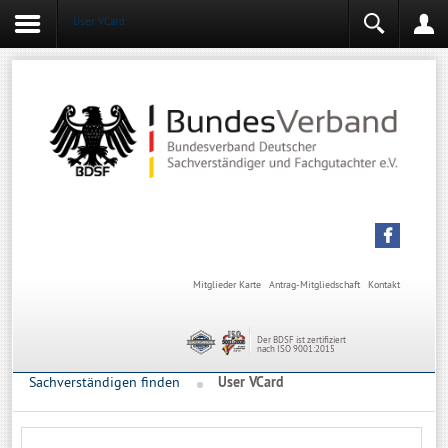
User VCard
Login
Mitgliederbereich
Angemeldet bleiben
Anmelden
Mitglieder Karte
Antrag-Mitgliedschaft
Kontakt
Der BDSF ist zertifiziert
nach ISO 9001:2015
Sachverständigen finden
User VCard