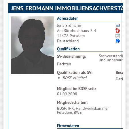
JENS ERDMANN IMMOBILIENSACHVERSTÄN
Adressdaten
Jens Erdmann
Bit
Am Bürohochhaus 2-4
03
14478 Potsdam
03
Deutschland
htt
Qualifikation
Sachverständige
SV-Bezeichnung:
und unbebauten 
Pachten
Qualifikation als SV:
Besonde
BDSF-Mitglied
Dach u
Mitglied im BDSF seit:
01.09.2008
Mitgliedschaften:
BDSF, IHK, Handwerkskammer
Potsdam, BWE
Firmendaten