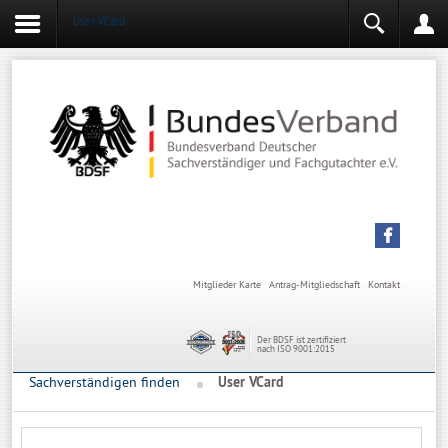
User VCard
Login
Mitgliederbereich
Angemeldet bleiben
Anmelden
Mitglieder Karte
Antrag-Mitgliedschaft
Kontakt
Der BDSF ist zertifiziert
nach ISO 9001:2015
Sachverständigen finden
User VCard