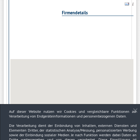
Bitt
Firmendetails
Auf dieser Website nutzen wir Cookies und vergleichbare Funktionen zur
Verarbeitung von Endgeräteinformationen und personenbezogenen Daten.
Die Verarbeitung dient der Einbindung von Inhalten, externen Diensten und
Elementen Dritter, der statistischen Analyse/Messung, personalisierten Werbung
sowie der Einbindung sozialer Medien. Je nach Funktion werden dabei Daten an
Dritte weitergegeben und von diesen verarbeitet. Diese Einwilligung ist