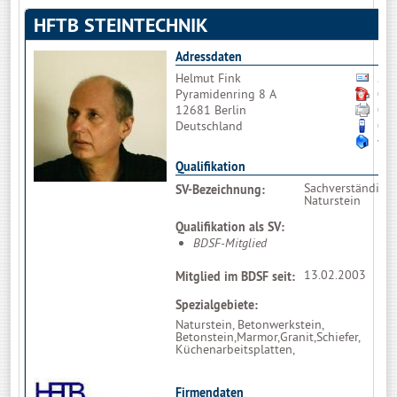
HFTB STEINTECHNIK
Adressdaten
Helmut Fink
Bit
Pyramidenring 8 A
03
12681 Berlin
03
Deutschland
01
www
Qualifikation
Sachverständiger 
SV-Bezeichnung:
Naturstein
Qualifikation als SV:
BDSF-Mitglied
13.02.2003
Mitglied im BDSF seit:
Spezialgebiete:
Naturstein, Betonwerkstein,
Betonstein,Marmor,Granit,Schiefer,
Küchenarbeitsplatten,
Firmendaten