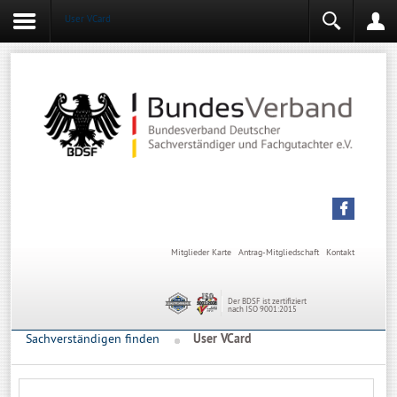
User VCard
Login
Mitgliederbereich
Angemeldet bleiben
Anmelden
Mitglieder Karte
Antrag-Mitgliedschaft
Kontakt
Der BDSF ist zertifiziert
nach ISO 9001:2015
Sachverständigen finden
User VCard