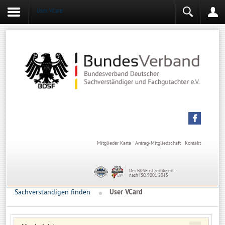
User VCard
Login
Mitgliederbereich
Angemeldet bleiben
Anmelden
Mitglieder Karte
Antrag-Mitgliedschaft
Kontakt
Der BDSF ist zertifiziert
nach ISO 9001:2015
Sachverständigen finden
User VCard