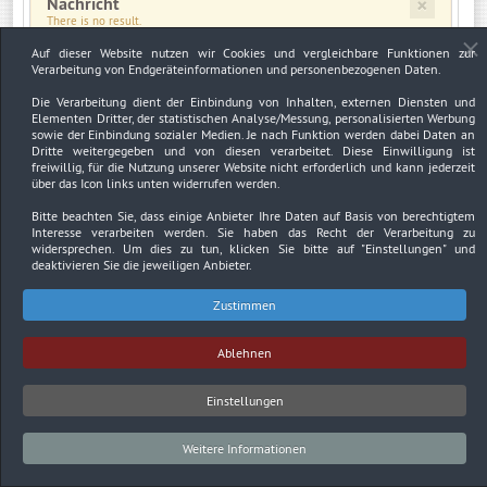
×
Nachricht
There is no result.
Auf dieser Website nutzen wir Cookies und vergleichbare Funktionen zur
Verarbeitung von Endgeräteinformationen und personenbezogenen Daten.
×
Warnung
JUser: :_load: Fehler beim Laden des Benutzers mit der ID: 794
Die Verarbeitung dient der Einbindung von Inhalten, externen Diensten und
Elementen Dritter, der statistischen Analyse/Messung, personalisierten Werbung
sowie der Einbindung sozialer Medien. Je nach Funktion werden dabei Daten an
Dritte weitergegeben und von diesen verarbeitet. Diese Einwilligung ist
freiwillig, für die Nutzung unserer Website nicht erforderlich und kann jederzeit
über das Icon links unten widerrufen werden.
Impressum
Datenschutzerklärung
Urheberrechtsnachweise
Bitte beachten Sie, dass einige Anbieter Ihre Daten auf Basis von berechtigtem
Interesse verarbeiten werden. Sie haben das Recht der Verarbeitung zu
Copyright © 2026. Bundesverband Deutscher
widersprechen. Um dies zu tun, klicken Sie bitte auf
"Einstellungen"
und
Sachverständiger und Fachgutachter BDSF e.V..
deaktivieren Sie die jeweiligen Anbieter.
Zustimmen
Ablehnen
Einstellungen
Weitere Informationen