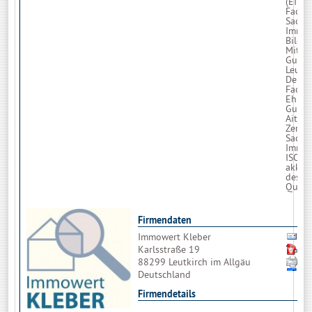
(EIPO
Fachp
Sachv
Immob
Bildu
Mitgli
Gutac
Leutk
Deuts
Fachgu
Ehren
Gutac
Aitrac
Zertif
Sachv
Immob
ISO/I
akkred
des E
Qualit
Firmendaten
Immowert Kleber
Bi
Karlsstraße 19
0
88299 Leutkirch im Allgäu
0
Deutschland
Firmendetails