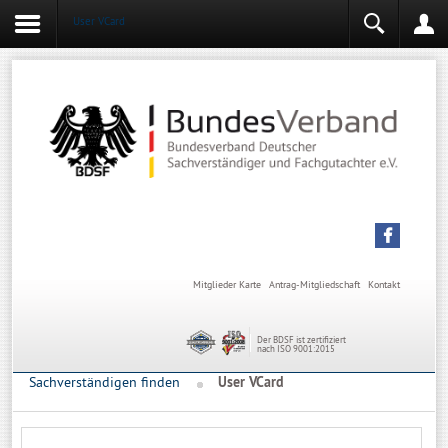
User VCard
Login
Mitgliederbereich
Angemeldet bleiben
Anmelden
Mitglieder Karte
Antrag-Mitgliedschaft
Kontakt
Der BDSF ist zertifiziert
nach ISO 9001:2015
Sachverständigen finden
User VCard