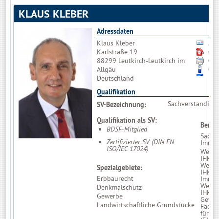
KLAUS KLEBER
Adressdaten
Klaus Kleber
Bit
Karlstraße 19
07
88299 Leutkirch-Leutkirch im
07
Allgäu
01
Deutschland
Qualifikation
Sachverständige
SV-Bezeichnung:
Qualifikation als SV:
Berufl
BDSF-Mitglied
Sachve
Zertifizierter SV (DIN EN
Immob
ISO/IEC 17024)
Werte
IHK P
Werte
Spezialgebiete:
IHK B
Erbbaurecht
Immob
Werte
Denkmalschutz
IHK B
Gewerbe
Gewer
Landwirtschaftliche Grundstücke
Fachp
für I