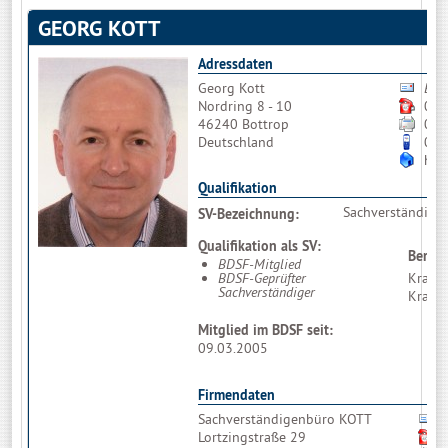
GEORG KOTT
Adressdaten
Georg Kott
Bitt
Nordring 8 - 10
020
46240 Bottrop
020
Deutschland
017
htt
Qualifikation
Sachverständiger
SV-Bezeichnung:
Qualifikation als SV:
Berufl
BDSF-Mitglied
BDSF-Geprüfter
Kraftf
Sachverständiger
Kraftf
Mitglied im BDSF seit:
09.03.2005
Firmendaten
Sachverständigenbüro KOTT
Lortzingstraße 29