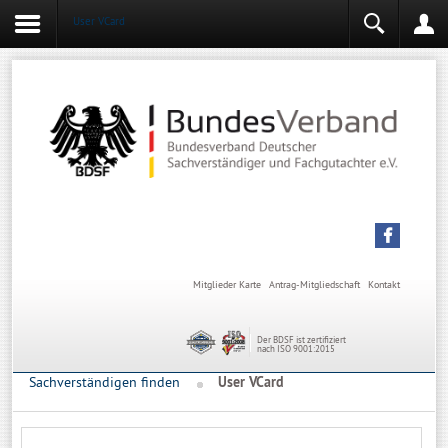
User VCard
Login
Mitgliederbereich
Angemeldet bleiben
Anmelden
Mitglieder Karte
Antrag-Mitgliedschaft
Kontakt
Der BDSF ist zertifiziert
nach ISO 9001:2015
Sachverständigen finden
User VCard